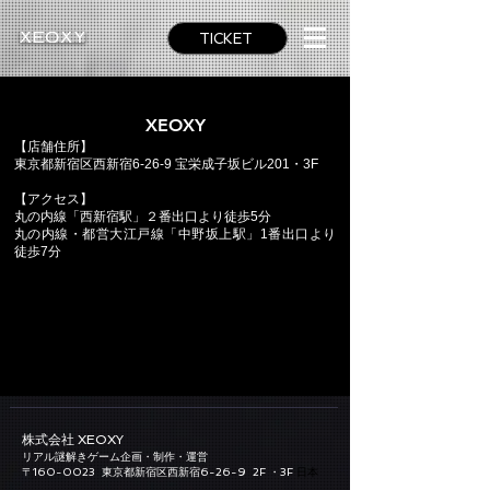
TICKET
XEOXY
【店舗住所】
東京都新宿区西新宿6-26-9 宝栄成子坂ビル201・3F​
【アクセス】
丸の内線「西新宿駅」２番出口より徒歩5分
丸の内線・都営大江戸線「中野坂上駅」1番出口より
徒歩7分
株式会社 XEOXY​
リアル謎解きゲーム企画・制作・運営
​〒160-0023
東京都新宿区西新宿6-26-9
2F
・3F
日本