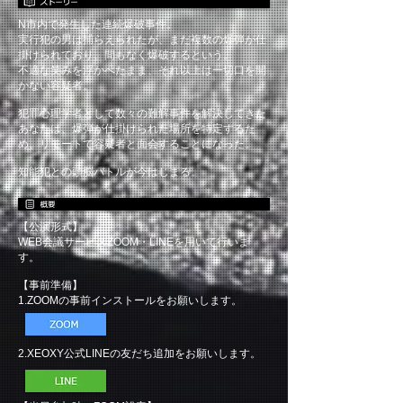
N市内で発生した連続爆破事件。
実行犯の男は捕らえられたが、まだ複数の爆弾が仕
掛けられており、間もなく爆破するという。
不適な笑みを浮かべたまま、それ以上は一切口を開
かない容疑者。
犯罪心理学者として数々の難解事件を解決してきた
あなたは、爆弾が仕掛けられた場所を特定するた
め、リモートで容疑者と面会することになった。
知能犯との頭脳バトルが今はじまる。
【公演形式】
WEB会議サービスZOOM・LINEを用いて行いま
す。
【事前準備】
1.ZOOMの事前インストールをお願いします。
2.XEOXY公式LINEの友だち追加をお願いします。
​