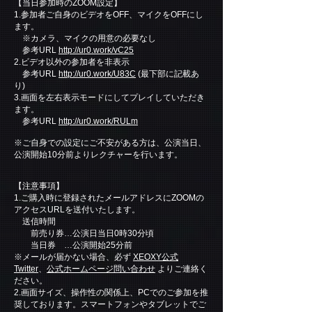
【当日参加時のZOOM設定】
1.参加者ご自身のビデオをOFF、マイクをOFFにし
ます。
※カメラ、マイクの用意の必要なし
参考URL
http://ur0.work/vC25
2.ビデオ以外の参加者を非表示
参考URL
http://ur0.work/U83C
(最下部に記載あ
り)
3.画面を左右表示モードにしてプレイしていただき
ます。
参考URL
http://ur0.work/RULm
※ご自身での設定にご不安がある方は、公演当日、
公演開始10分前よりレクチャーを行います。
【注意事項】
1.ご購入時に登録されたメールアドレスにZOOMの
アクセスURLを送付いたします。
送信時間
前売り券…公演日当日0時30分頃
当日券 …公演開始25分前
※メールが届かない場合、必ず
XEOXY公式
Twitter
、
公式ホームページ問い合わせ
よりご連絡く
ださい。
2.画面サイズ、操作性の関係上、PCでのご参加を推
奨しております。スマートフォンやタブレットでご