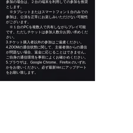
参加の場合は、２台の端末を利用しての参加を推奨
とします。
※タブレットまたはスマートフォン１台のみでの
参加は、公演を正常にお楽しみいただけない可能性
がございます。
※１台のPCを複数人で共有しながらプレイ可能
です。ただしチケットは参加人数分お買い求めくだ
さい。
3.チケット購入者以外の参加はご遠慮ください。
4.ZOOMの通信状態に関して、主催者側からの通信
が問題ない場合、返金に応じることはできません。
ご自身の通信環境を事前によくお確かめください。
5.ブラウザは、Google Chrome、Firefox のいずれ
かをお使いください。必ず最新Ver.にアップデート
をお願い致します。
【公演当日の流れ】
１.ご購入いただいたメールアドレスに送付した、
ZOOMのアクセスURLよりZOOM会議にご参加くだ
さい。
２.公演開始10分前～ ZOOM会議への参加を許可い
たします。
３.公演開始5分前～ ZOOMの設定をレクチャーし
ます。
※ご自身で設定できる方は参加の必要はございま
せん。