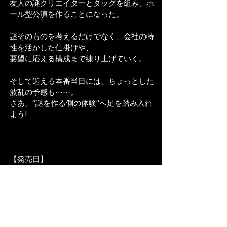
友人の謎クリエイターとタッグを組み、ホ
ール型公演を作ることになった。
謎そのものを考えるだけでなく、会社の特
性を活かした仕掛けや、
要望に応える構成まで練り上げていく。
そして迎える本番当日には、ちょっとした
波乱の予感も⋯⋯。
さあ、“謎を作る側の体験”へ足を踏み入れ
よう!
【発売日】
5/23日(土)
【販売価格】
2,500円(税込)