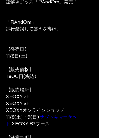
謎解きグッズ「RAndOm」発売！
「RAndOm」
試行錯誤して答えを導け。
【発売日】
11/8日(土)
【販売価格】
1,800円(税込)
【販売場所】
XEOXY 2F 
XEOXY 3F
XEOXYオンラインショップ
11/8(土)・9(日) 
ナゾトキマーケッ
ト
 XEOXY B3ブース
【注意事項】