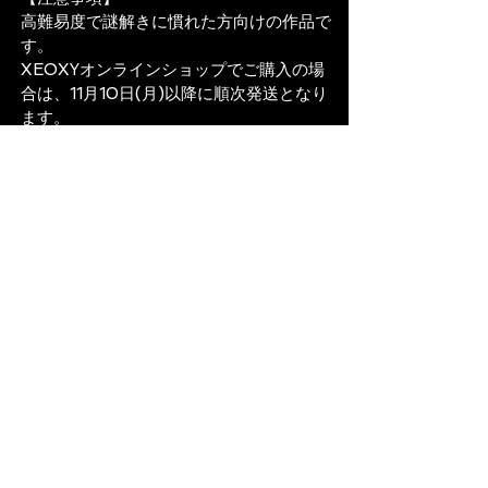
高難易度で謎解きに慣れた方向けの作品で
す。
XEOXYオンラインショップでご購入の場
合は、11月10日(月)以降に順次発送となり
ます。
商品詳細
Next
株式会社 XEOXY​
リアル謎解きゲーム企画・制作・運営
​〒160-0023
東京都新宿区西新宿6-26-9
2F
・3F
日本
CONTACT