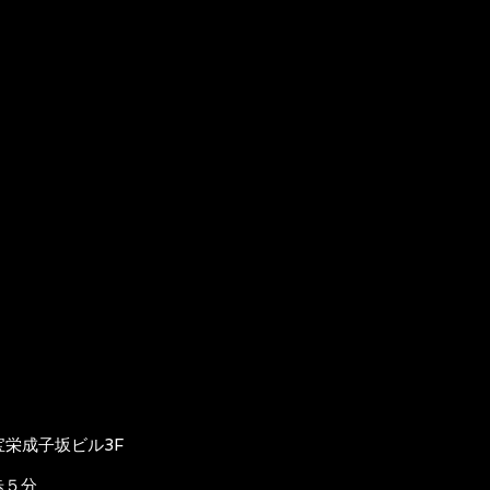
宝栄成子坂ビル3F
歩５分