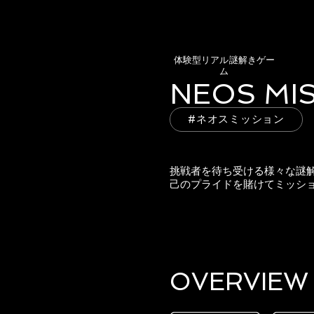
​体験型リアル謎解きゲー
ム
NEOS MI
#ネオスミッション
挑戦者を待ち受ける様々な謎
己のプライドを賭けてミッシ
OVERVIEW​