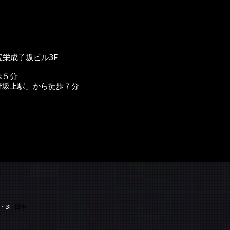
宝栄成子坂ビル3F
歩５分
野坂上駅」から徒歩７分
・3F
日本