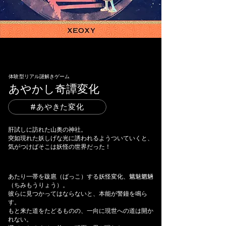
体験型リアル謎解きゲーム
あやかし奇譚変化
#あやきた変化
肝試しに訪れた山奥の神社。
突如現れた妖しげな光に誘われるようついていくと、
気がつけばそこは妖怪の世界だった！
あたり一帯を跋扈（ばっこ）する妖怪変化、魑魅魍魎
（ちみもうりょう）。
彼らに見つかってはならないと、本能が警鐘を鳴ら
す。
もと来た道をたどるものの、一向に現世への道は開か
れない。