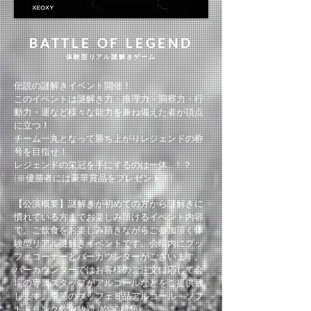
BATTLE OF LEGEND
体験型リアル謎解きゲーム
伝説の謎解きイベント開催！
このイベントは謎解き力・推理力・洞察力・行
動力・運など様々な能力を兼ね備えた者が頂点
に立つ！
チーム一丸となって勝ち上がりレジェンドの称
号を目指せ！
レジェンドの栄冠を手にするのは一体…！？
(※優勝者には豪華賞品をプレゼント！)
【公演概要】
謎解きが初めての方から謎解きに
慣れている方までお楽しみ頂けるイベント内容
で、ご飲食をお楽しみ頂きながらご参加頂く体
験型リアル謎解きイベントです。
会場内にブッ
フェコーナーとバーカウンターがございます。
バーカウンターではお客様のご注文に応じて会
場の専属スタッフがアルコールなどをご提供致
します。
季節のブッフェ８品
アルコール・ソフ
トドリンク飲み放題 (約40種類)