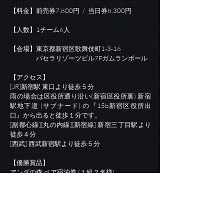
【料金】前売券7,800円 / 当日券8,300円
​​【人数】1チーム6人
【会場】東京都新宿区歌舞伎町1-3-16
パセラリゾーツビル7Fガムランボール
【アクセス】
[JR]新宿駅 東口より徒歩５分
雨の場合は区役所通り沿い(新宿区役所裏) 新宿
駅地下道 (サブナード) の『15b新宿区役所出
口』から出ると徒歩１分です。
[副都心線][丸の内線][新宿線] 新宿三丁目駅より
徒歩４分
[西武] 西武新宿駅より徒歩５分
【優勝賞品】
アンダの森 ペア宿泊券 (１組２名様)
https://www.andanomori.jp/ticket_info/
リムジンクルーズご招待券(最大８名様までのク
ルージング６０分間)
https://www.pasela.co.jp/limo/ticket_info/
ザ・レギャン・トーキョーペア食事券 (１組２名