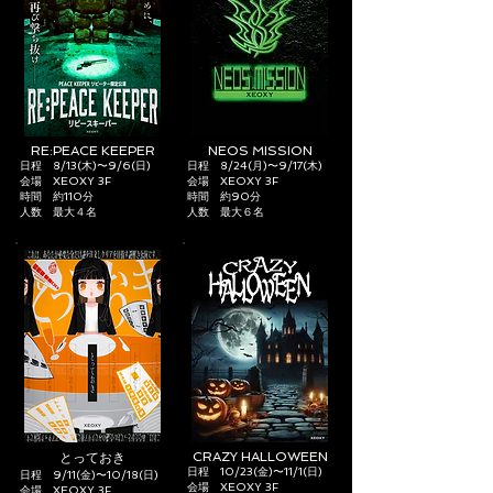
RE:PEACE KEEPER
NEOS MISSION
日程 8/13(木)〜9/6
(日)
日程 8/24(月)〜9/17
(木)
​会場 XE
OX
Y
3F
​会場 XE
OX
Y
3F
時間 約110分
時間 約90分
​人数 最大４名
​人数 最大６名
CRAZY HALLOWEEN
とっておき
日程 10/23(金)〜11/1
(日)
日程 9/11(金)〜10/18
(日)
​会場 XE
OX
Y
3F
​会場 XE
OX
Y
3F