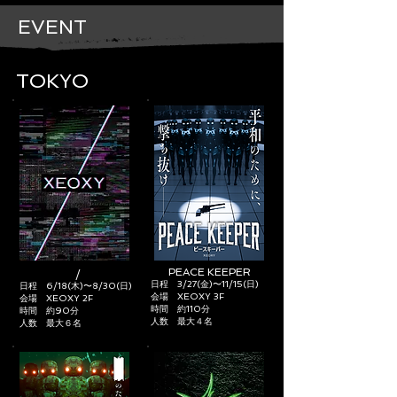
EVENT​
TOKYO​
PEACE KEEPER
/
日程 3/27(金)〜11/15
(日)
日程 6/18(木)〜8
/30(日)
​会場 XE
OX
Y
3F
​会場 XEOXY 2F
時間 約110分
時間 約90分
​人数 最大４名
​人数 最大６名