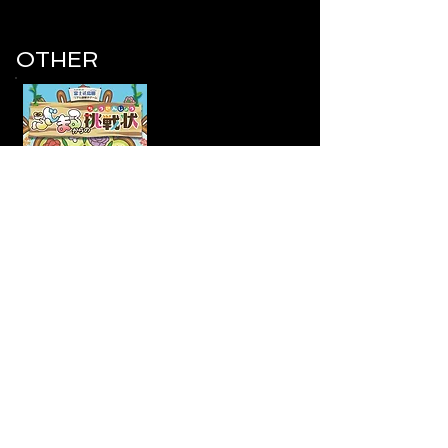
OTHER
ふじまるからの挑戦状
日程 8
/1
(火
)～
​場所 富士花鳥園
時間 60～120分程度
​人数 1名～