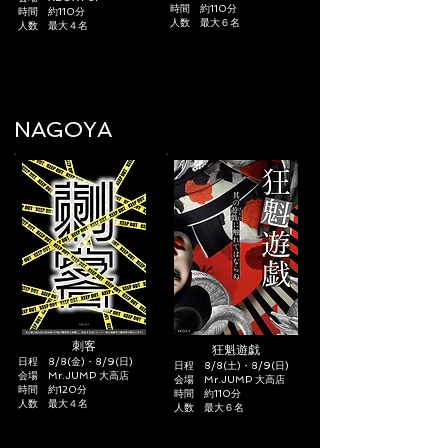
時間 約110分
時間 約110分
​人数 最大６名
​人数 最大４名
NAGOYA
刺客
​狂魁遊戯​
日程 8/8(金)・8/9
(日)
日程 8/8(土)・8/9
(日)
​会場 Mr.JUMP 大高店
​会場 Mr.JUMP 大高店
時間 約120分
時間 約110分
​人数 最大４名
​人数 最大６名